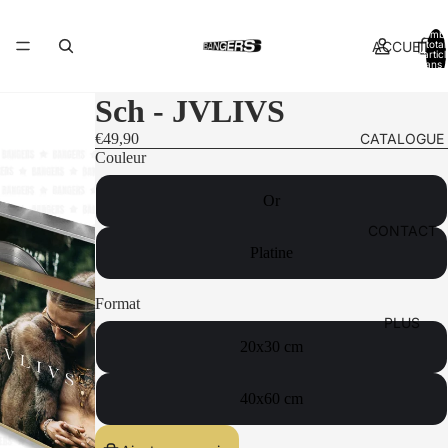
Nomb
ACCUEIL
total
d’artic
dans l
panier:
Sch - JVLIVS
CATALOGUE
€49,90
Couleur
Or
CONTACT
Platine
Format
PLUS
20x30 cm
40x60 cm