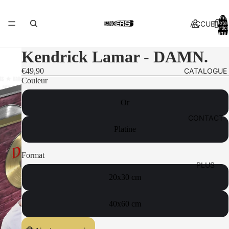
Nomb
ACCUEIL
total
d’artic
dans l
panier:
Kendrick Lamar - DAMN.
CATALOGUE
€49,90
Couleur
Or
CONTACT
Platine
Format
PLUS
20x30 cm
40x60 cm