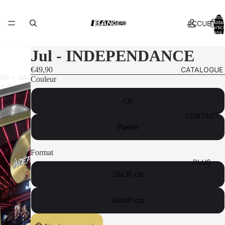
Nomb
ACCUEIL
total
d’artic
dans l
panier:
Jul - INDEPENDANCE
CATALOGUE
€49,90
Couleur
Or
CONTACT
Platine
Format
PLUS
20x30 cm
40x60 cm