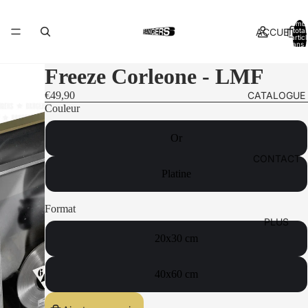
Nomb
ACCUEIL
total
d’artic
dans l
panier:
Freeze Corleone - LMF
CATALOGUE
€49,90
Couleur
Or
CONTACT
Platine
Format
PLUS
20x30 cm
40x60 cm