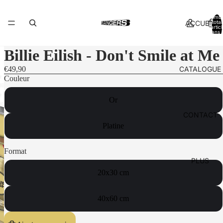
Nomb
ACCUEIL
total
d’artic
dans l
panier:
Billie Eilish - Don't Smile at Me
CATALOGUE
€49,90
Couleur
Or
CONTACT
Platine
Format
PLUS
20x30 cm
40x60 cm