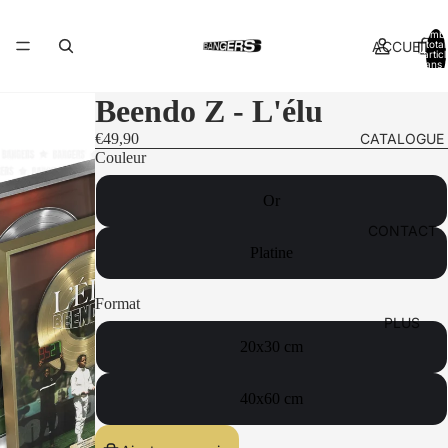
Nomb
ACCUEIL
total
d’artic
dans l
panier:
Beendo Z - L'élu
CATALOGUE
€49,90
Couleur
Or
CONTACT
Platine
Format
PLUS
20x30 cm
40x60 cm