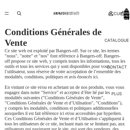
Nomb
ACCUEIL
total
d’artic
dans l
panier:
Conditions Générales de
Vente
CATALOGUE
Ce site web est exploité par Bangers-off
. Sur ce site, les termes
"nous", "notre" et "nos" font référence à Bangers-off
. Bangers-
off
propose ce site web, y compris toutes les informations, tous les
outils et tous les services qui y sont disponibles pour vous,
CONTACT
l’utilisateur, sous réserve de votre acceptation de l’ensemble des
modalités, conditions, politiques et avis énoncés ici.
En visitant ce site et/ou en achetant un de nos produits, vous vous
engagez dans notre "Service" et acceptez d’être lié par les
PLUS
modalités suivantes ("Conditions Générales de Vente",
"Conditions Générales de Vente et d’Utilisation", "Conditions"),
y compris les modalités, conditions et politiques additionnelles
auxquelles il est fait référence ici et/ou accessibles par hyperlien.
Ces Conditions Générales de Vente et d’Utilisation s’appliquent à
tous les utilisateurs de ce site, incluant mais ne se limitant pas, aux
utilisateurs qui naviguent sur le site, qui sont des vendeurs, des