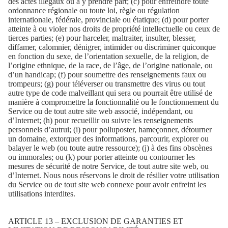
des actes illégaux ou à y prendre part; (c) pour enfreindre toute
ordonnance régionale ou toute loi, règle ou régulation
internationale, fédérale, provinciale ou étatique; (d) pour porter
atteinte à ou violer nos droits de propriété intellectuelle ou ceux de
tierces parties; (e) pour harceler, maltraiter, insulter, blesser,
diffamer, calomnier, dénigrer, intimider ou discriminer quiconque
en fonction du sexe, de l’orientation sexuelle, de la religion, de
l’origine ethnique, de la race, de l’âge, de l’origine nationale, ou
d’un handicap; (f) pour soumettre des renseignements faux ou
trompeurs; (g) pour téléverser ou transmettre des virus ou tout
autre type de code malveillant qui sera ou pourrait être utilisé de
manière à compromettre la fonctionnalité ou le fonctionnement du
Service ou de tout autre site web associé, indépendant, ou
d’Internet; (h) pour recueillir ou suivre les renseignements
personnels d’autrui; (i) pour polluposter, hameçonner, détourner
un domaine, extorquer des informations, parcourir, explorer ou
balayer le web (ou toute autre ressource); (j) à des fins obscènes
ou immorales; ou (k) pour porter atteinte ou contourner les
mesures de sécurité de notre Service, de tout autre site web, ou
d’Internet. Nous nous réservons le droit de résilier votre utilisation
du Service ou de tout site web connexe pour avoir enfreint les
utilisations interdites.
ARTICLE 13 – EXCLUSION DE GARANTIES ET