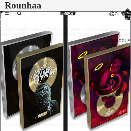
Rounhaa
Nomb
ACCUEIL
total
Rounhaa
Rounhaa
d’artic
-
-
dans l
panier:
JAAFAR
MÖBIUS
CATALOGUE
CONTACT
PLUS