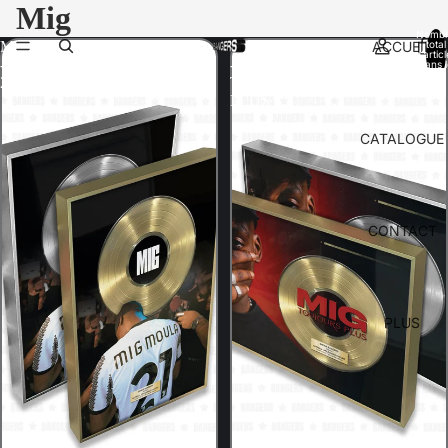
Mig
Nomb
ACCUEIL
total
MIG
MIG
d’artic
-
-
dans l
panier:
21
TOUJOURS
PLUS
CATALOGUE
CONTACT
PLUS