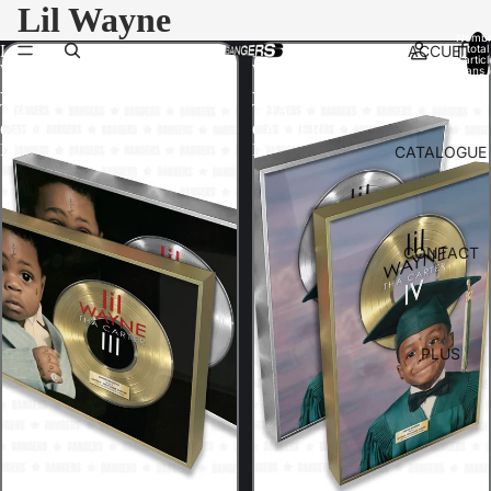
Lil Wayne
Nomb
ACCUEIL
total
Lil
LIL
d’artic
Wayne
WAYNE
dans l
panier:
-
-
Tha
THA
Carter
CARTER
III
IV
CATALOGUE
CONTACT
PLUS