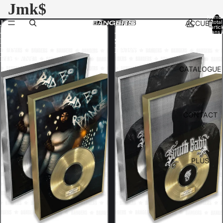
Jmk$
Nomb
ACCUEIL
total
Jmk$
Jmk$
d’artic
-
-
dans l
panier:
BAD
SOUTH
BOY
BABY
ROMANCE
CATALOGUE
CONTACT
PLUS